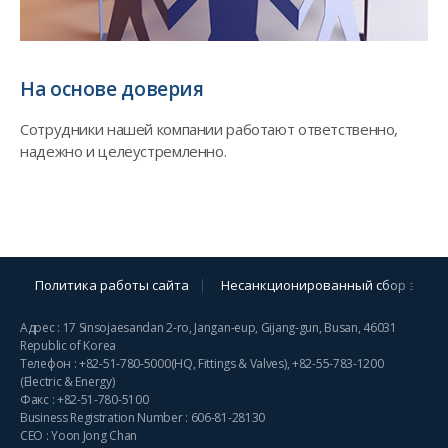
На основе доверия
Сотрудники нашей компании работают ответственно,
надежно и целеустремленно.
Политика работы сайта
Несанкционированный сбор элект
Адрес : 17 Sinsojaesandan 2-ro, Jangan-eup, Gijang-gun, Busan, 46031
Republic of Korea
Телефон :
+82-51-780-5000
(HQ, Fittings & Valves),
+82-55-783-1200
(Electric & Energy)
Факс : +82-51-780-5100
Business Registration Number : 606-81-28130
CEO : Yoon Jong Chan