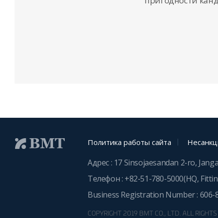
пригодности канд
Политика работы сайта
Несанкц
Адрес : 17 Sinsojaesandan 2-ro, Jang
Телефон :
+82-51-780-5000
(HQ, Fitti
Business Registration Number : 606-
COPYRIGHT 2019 BMT CO., LTD. ALL RIGHT