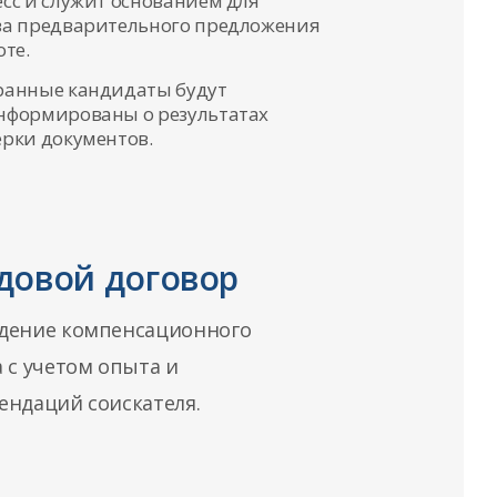
сс и служит основанием для
ва предварительного предложения
оте.
ранные кандидаты будут
нформированы о результатах
рки документов.
довой договор
дение компенсационного
 с учетом опыта и
ендаций соискателя.