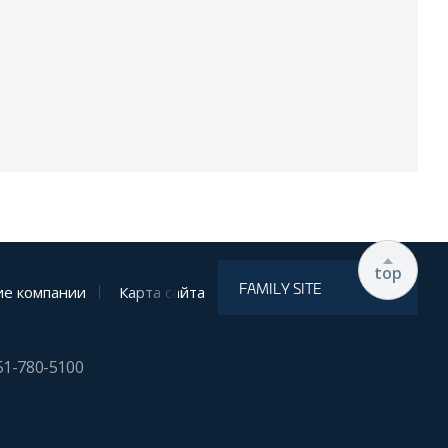
top
FAMILY SITE
е компании
Карта сайта
51-780-5100