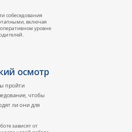
ти собеседования
этапными, включая
 оперативном уровне
одителей.
кий осмотр
ы пройти
ледование, чтобы
одят ли они для
боте зависят от