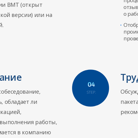
проце
ии BMT (открыт
отзы
о раб
кой версии) или на
й.
Отоб
прои
прове
ание
Тру
собеседование,
Обсуж
STEP.
, обладает ли
пакета
кацией,
реком
 выполнения работы,
мается в компанию