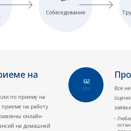
Собеседование
Тр
в
приеме на
Про
Все н
STEP.
сии по приему на
оцени
о приеме на работу
заявки
равлены онлайн
Люба
оста
кансий на домашней